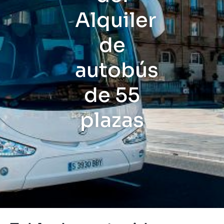
Alquiler
de
autobús
de 55
plazas